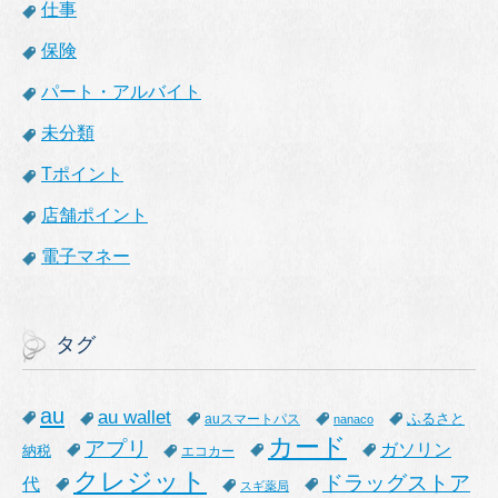
仕事
保険
パート・アルバイト
未分類
Tポイント
店舗ポイント
電子マネー
タグ
au
au wallet
ふるさと
auスマートパス
nanaco
カード
アプリ
ガソリン
納税
エコカー
クレジット
ドラッグストア
代
スギ薬局