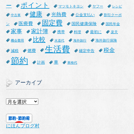
ポイント
ー
マツモトキヨシ
ヤフー
レシピ
健康
光熱費
公金支払い
割引クーポ
中古車
固定費
医療費
国民健康保険
ン
国民年金
家事
家計簿
携帯
最初に
料理
楽天
比較
海外旅行保険
機会費用
水道代
海外旅行
生活費
税金
燃費
減税
確定申告
節約
車
計画
車検代
アーカイブ
ア
ー
カ
イ
にほんブログ村
ブ