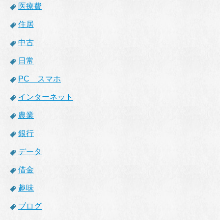
医療費
住居
中古
日常
PC スマホ
インターネット
農業
銀行
データ
借金
趣味
ブログ