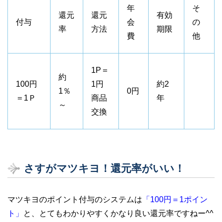
年
そ
還元
還元
有効
付与
会
の
率
方法
期限
費
他
1P＝
約
100円
1円
約2
1％
0円
＝1Ｐ
商品
年
～
交換
さすがマツキヨ！還元率がいい！
マツキヨのポイント付与のシステムは
「100円＝1ポイン
ト」
と、とてもわかりやすくかなり良い還元率ですねー^^