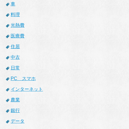
車
料理
光熱費
医療費
住居
中古
日常
PC スマホ
インターネット
農業
銀行
データ