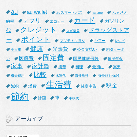
au
au wallet
ふるさと
auスマートパス
nanaco
カード
アプリ
ガソリン
納税
エコカー
クレジット
ドラッグストア
代
スギ薬局
ポイント
ー
マツモトキヨシ
ヤフー
レシピ
健康
光熱費
公金支払い
割引クーポ
中古車
固定費
医療費
国民健康保険
ン
国民年金
家事
家計簿
携帯
最初に
料理
楽天
比較
海外旅行保険
機会費用
水道代
海外旅行
生活費
税金
燃費
減税
確定申告
節約
車
計画
車検代
アーカイブ