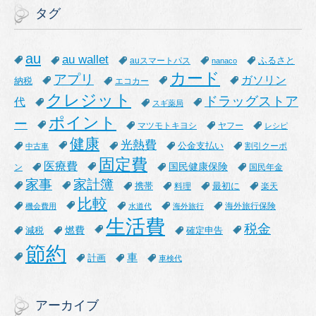
タグ
au
au wallet
ふるさと
auスマートパス
nanaco
カード
アプリ
ガソリン
納税
エコカー
クレジット
ドラッグストア
代
スギ薬局
ポイント
ー
マツモトキヨシ
ヤフー
レシピ
健康
光熱費
公金支払い
割引クーポ
中古車
固定費
医療費
国民健康保険
ン
国民年金
家事
家計簿
携帯
最初に
料理
楽天
比較
海外旅行保険
機会費用
水道代
海外旅行
生活費
税金
燃費
減税
確定申告
節約
車
計画
車検代
アーカイブ