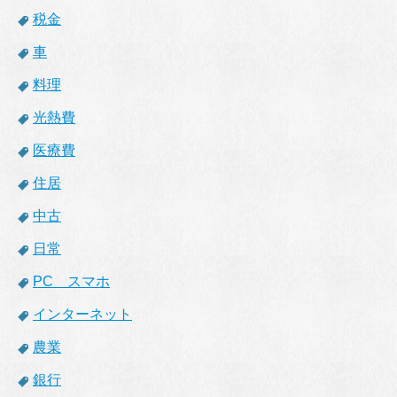
税金
車
料理
光熱費
医療費
住居
中古
日常
PC スマホ
インターネット
農業
銀行