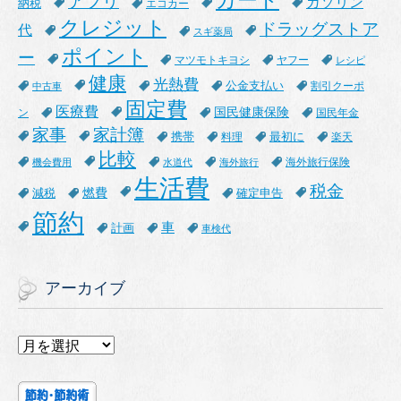
カード
アプリ
ガソリン
納税
エコカー
クレジット
ドラッグストア
代
スギ薬局
ポイント
ー
マツモトキヨシ
ヤフー
レシピ
健康
光熱費
公金支払い
割引クーポ
中古車
固定費
医療費
国民健康保険
ン
国民年金
家事
家計簿
携帯
最初に
料理
楽天
比較
海外旅行保険
機会費用
水道代
海外旅行
生活費
税金
燃費
減税
確定申告
節約
車
計画
車検代
アーカイブ
ア
ー
カ
イ