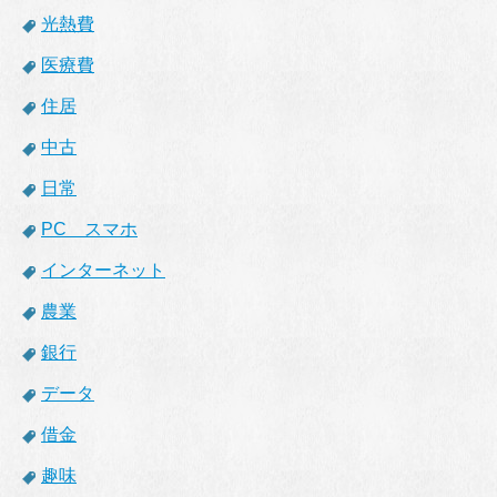
光熱費
医療費
住居
中古
日常
PC スマホ
インターネット
農業
銀行
データ
借金
趣味