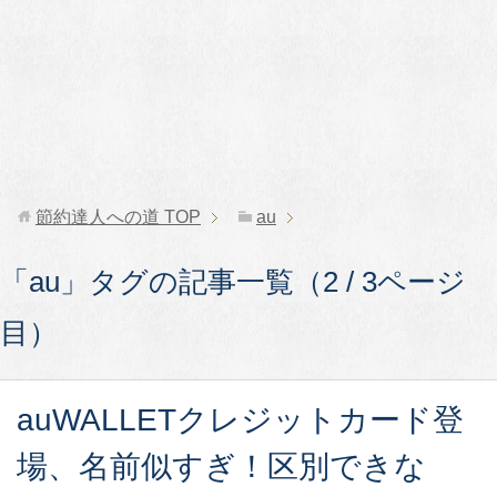
節約達人への道
TOP
au
「au」タグの記事一覧（2 / 3ページ
目）
auWALLETクレジットカード登
場、名前似すぎ！区別できな