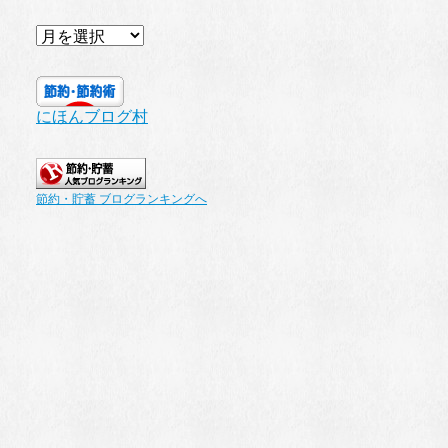
ア
ー
カ
イ
にほんブログ村
ブ
節約・貯蓄 ブログランキングへ