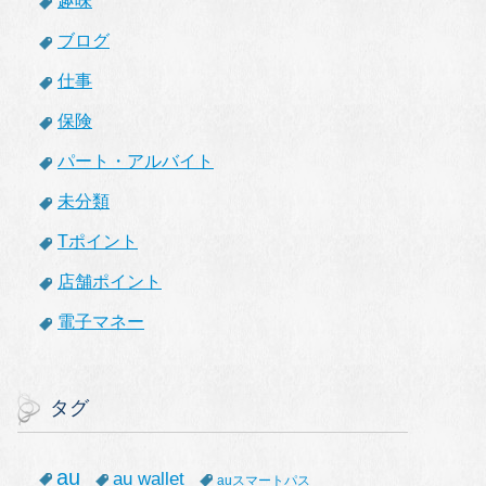
趣味
ブログ
仕事
保険
パート・アルバイト
未分類
Tポイント
店舗ポイント
電子マネー
タグ
au
au wallet
auスマートパス