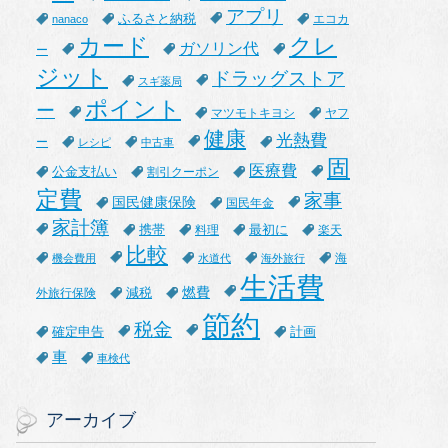
アプリ
ふるさと納税
エコカ
nanaco
カード
クレ
ガソリン代
ー
ジット
ドラッグストア
スギ薬局
ポイント
ー
マツモトキヨシ
ヤフ
健康
光熱費
ー
レシピ
中古車
固
医療費
公金支払い
割引クーポン
定費
家事
国民健康保険
国民年金
家計簿
携帯
最初に
料理
楽天
比較
海
機会費用
水道代
海外旅行
生活費
燃費
減税
外旅行保険
節約
税金
確定申告
計画
車
車検代
アーカイブ