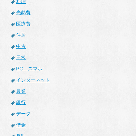
料理
光熱費
医療費
住居
中古
日常
PC スマホ
インターネット
農業
銀行
データ
借金