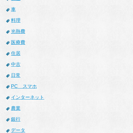
車
料理
光熱費
医療費
住居
中古
日常
PC スマホ
インターネット
農業
銀行
データ