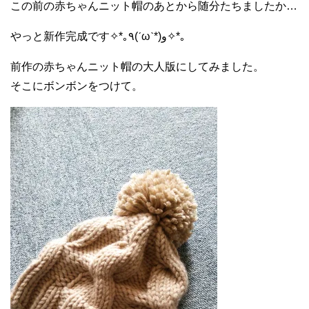
この前の赤ちゃんニット帽のあとから随分たちましたか…
やっと新作完成です✧*｡٩(ˊωˋ*)و✧*｡
前作の赤ちゃんニット帽の大人版にしてみました。
そこにボンボンをつけて。