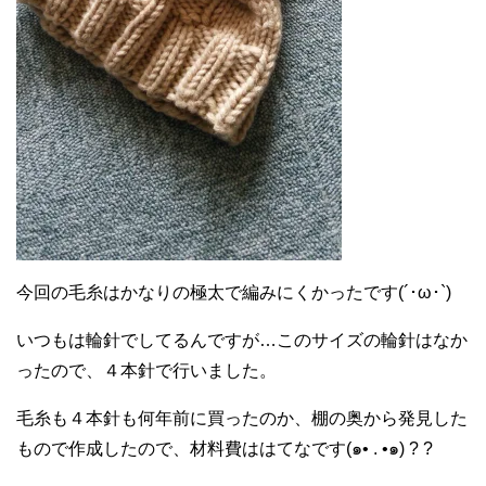
今回の毛糸はかなりの極太で編みにくかったです(´･ω･`)
いつもは輪針でしてるんですが…このサイズの輪針はなか
ったので、４本針で行いました。
毛糸も４本針も何年前に買ったのか、棚の奥から発見した
もので作成したので、材料費ははてなです(๑• . •๑) ? ?