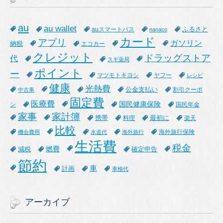
au
au wallet
ふるさと
auスマートパス
nanaco
カード
アプリ
ガソリン
納税
エコカー
クレジット
ドラッグストア
代
スギ薬局
ポイント
ー
マツモトキヨシ
ヤフー
レシピ
健康
光熱費
公金支払い
割引クーポ
中古車
固定費
医療費
国民健康保険
ン
国民年金
家事
家計簿
携帯
最初に
料理
楽天
比較
海外旅行保険
機会費用
水道代
海外旅行
生活費
税金
燃費
減税
確定申告
節約
車
計画
車検代
アーカイブ