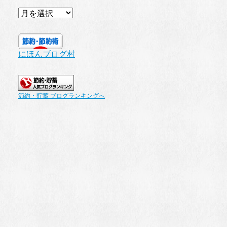
ア
ー
カ
イ
にほんブログ村
ブ
節約・貯蓄 ブログランキングへ