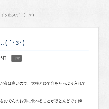
ク出来ず…( ˘･з･)
˘･з･)
16日
日常
だ夜は寒いので、大根とゆで卵をたっぷり入れて
をおでんのお供に食べることがほとんどです(❁