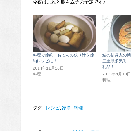
今夜はこれと豚キムチの予定です♪
料理で節約、おでんの残り汁を節
鮎の甘露煮の簡
約レシピに！
三重県多気町 
礼品！
2014年11月16日
料理
2015年4月10日
料理
タグ :
レシピ
,
家事
,
料理