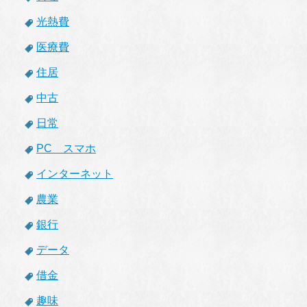
光熱費
医療費
住居
中古
日常
PC スマホ
インターネット
農業
銀行
データ
借金
趣味