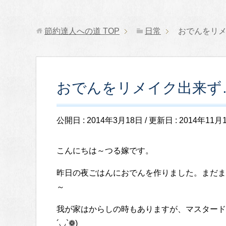
節約達人への道
TOP
日常
おでんをリメイ
おでんをリメイク出来ず…( 
公開日 :
2014年3月18日
/ 更新日 :
2014年11月
こんにちは～つる嫁です。
昨日の夜ごはんにおでんを作りました。まだま
～
我が家はからしの時もありますが、マスタード
´◡`❁)