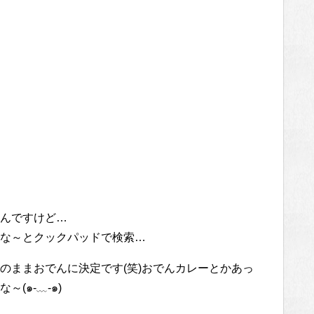
んですけど…
な～とクックパッドで検索…
のままおでんに決定です(笑)おでんカレーとかあっ
(๑-﹏-๑)