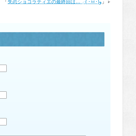
「
失恋ショコラティエの最終回は…╭( ･ㅂ･)و
」