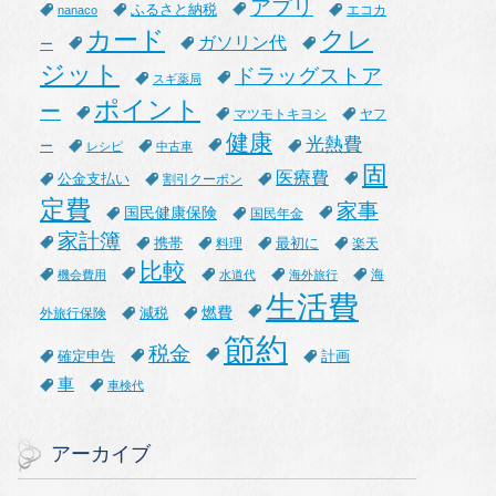
アプリ
ふるさと納税
エコカ
nanaco
カード
クレ
ガソリン代
ー
ジット
ドラッグストア
スギ薬局
ポイント
ー
マツモトキヨシ
ヤフ
健康
光熱費
ー
レシピ
中古車
固
医療費
公金支払い
割引クーポン
定費
家事
国民健康保険
国民年金
家計簿
携帯
最初に
料理
楽天
比較
海
機会費用
水道代
海外旅行
生活費
燃費
減税
外旅行保険
節約
税金
確定申告
計画
車
車検代
アーカイブ