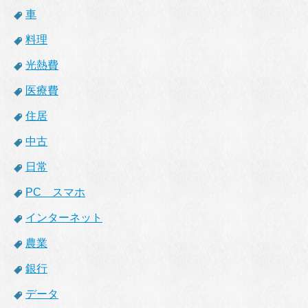
車
料理
光熱費
医療費
住居
中古
日常
PC スマホ
インターネット
農業
銀行
データ