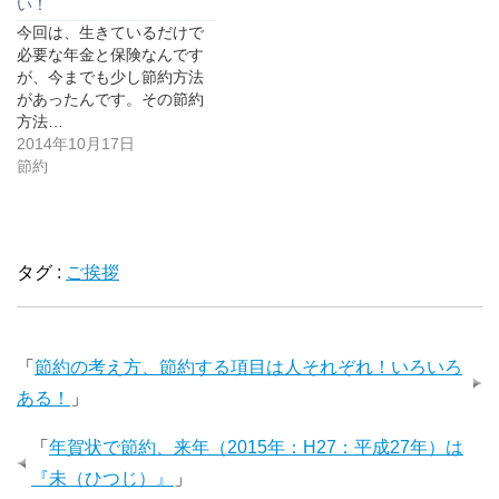
い！
今回は、生きているだけで
必要な年金と保険なんです
が、今までも少し節約方法
があったんです。その節約
方法…
2014年10月17日
節約
タグ :
ご挨拶
「
節約の考え方、節約する項目は人それぞれ！いろいろ
ある！
」
「
年賀状で節約、来年（2015年：H27：平成27年）は
『未（ひつじ）』
」