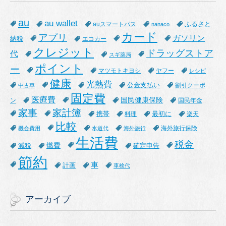
au
au wallet
ふるさと
auスマートパス
nanaco
カード
アプリ
ガソリン
納税
エコカー
クレジット
ドラッグストア
代
スギ薬局
ポイント
ー
マツモトキヨシ
ヤフー
レシピ
健康
光熱費
公金支払い
割引クーポ
中古車
固定費
医療費
国民健康保険
ン
国民年金
家事
家計簿
携帯
最初に
料理
楽天
比較
海外旅行保険
機会費用
水道代
海外旅行
生活費
税金
燃費
減税
確定申告
節約
車
計画
車検代
アーカイブ