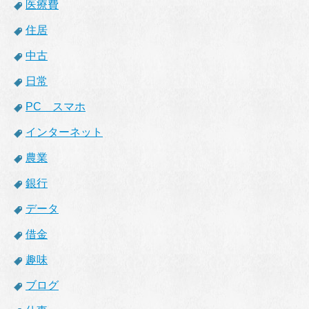
医療費
住居
中古
日常
PC スマホ
インターネット
農業
銀行
データ
借金
趣味
ブログ