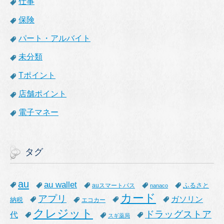
仕事
保険
パート・アルバイト
未分類
Tポイント
店舗ポイント
電子マネー
タグ
au
au wallet
ふるさと
auスマートパス
nanaco
カード
アプリ
ガソリン
納税
エコカー
クレジット
ドラッグストア
代
スギ薬局