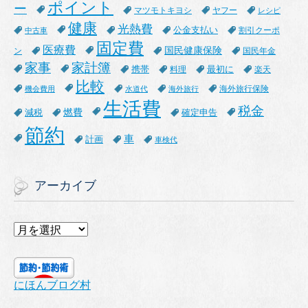
ポイント
ー
マツモトキヨシ
ヤフー
レシピ
健康
光熱費
公金支払い
割引クーポ
中古車
固定費
医療費
国民健康保険
ン
国民年金
家事
家計簿
携帯
最初に
料理
楽天
比較
海外旅行保険
機会費用
水道代
海外旅行
生活費
税金
燃費
減税
確定申告
節約
車
計画
車検代
アーカイブ
ア
ー
カ
イ
にほんブログ村
ブ