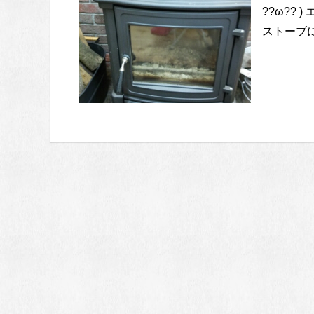
??ω??
ストーブに