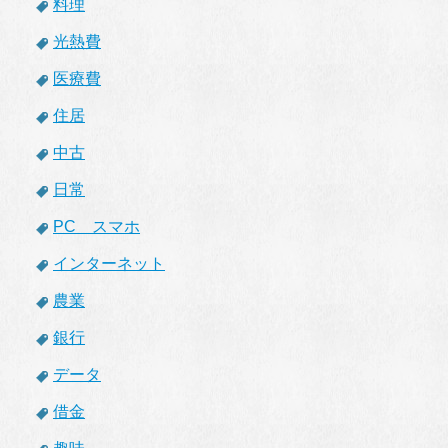
料理
光熱費
医療費
住居
中古
日常
PC スマホ
インターネット
農業
銀行
データ
借金