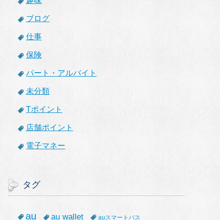
趣味
ブログ
仕事
保険
パート・アルバイト
未分類
Tポイント
店舗ポイント
電子マネー
タグ
au
au wallet
auスマートパス