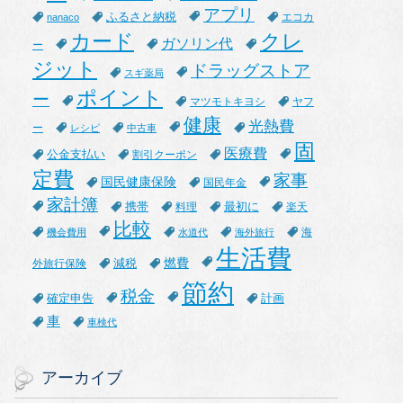
アプリ
ふるさと納税
エコカ
nanaco
カード
クレ
ガソリン代
ー
ジット
ドラッグストア
スギ薬局
ポイント
ー
マツモトキヨシ
ヤフ
健康
光熱費
ー
レシピ
中古車
固
医療費
公金支払い
割引クーポン
定費
家事
国民健康保険
国民年金
家計簿
携帯
最初に
料理
楽天
比較
海
機会費用
水道代
海外旅行
生活費
燃費
減税
外旅行保険
節約
税金
確定申告
計画
車
車検代
アーカイブ