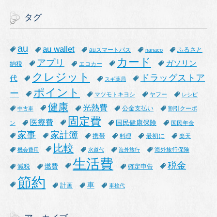
タグ
au
au wallet
ふるさと
auスマートパス
nanaco
カード
アプリ
ガソリン
納税
エコカー
クレジット
ドラッグストア
代
スギ薬局
ポイント
ー
マツモトキヨシ
ヤフー
レシピ
健康
光熱費
公金支払い
割引クーポ
中古車
固定費
医療費
国民健康保険
ン
国民年金
家事
家計簿
携帯
最初に
料理
楽天
比較
海外旅行保険
機会費用
水道代
海外旅行
生活費
税金
燃費
減税
確定申告
節約
車
計画
車検代