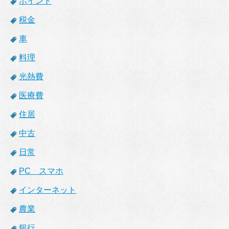
ポイント
税金
車
料理
光熱費
医療費
住居
中古
日常
PC スマホ
インターネット
農業
銀行